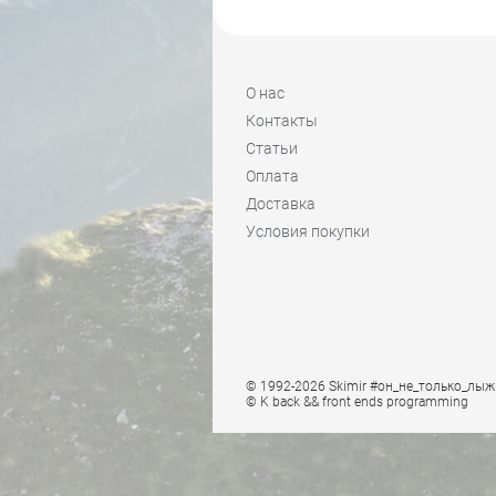
О нас
Контакты
Статьи
Оплата
Доставка
Условия покупки
© 1992-2026 Skimir #он_не_только_лыж
© K
back && front ends programming