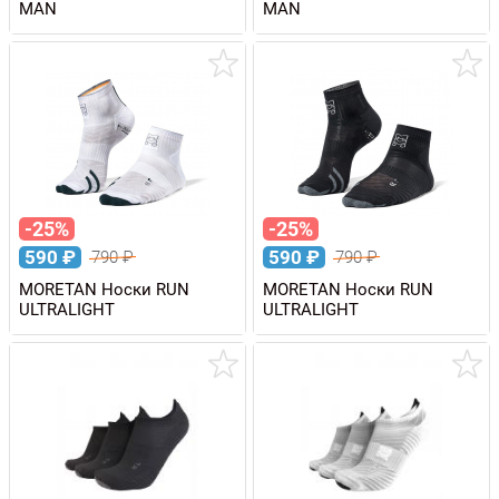
MAN
MAN
-25%
-25%
590
₽
590
₽
790
₽
790
₽
MORETAN Носки RUN
MORETAN Носки RUN
ULTRALIGHT
ULTRALIGHT