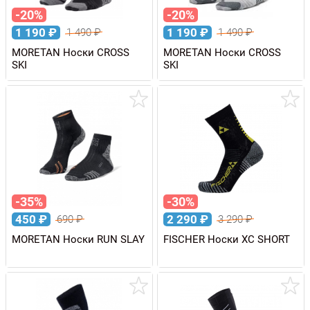
-20%
-20%
1 190
₽
1 190
₽
1 490
₽
1 490
₽
MORETAN Носки CROSS
MORETAN Носки CROSS
SKI
SKI
-35%
-30%
450
₽
2 290
₽
690
₽
3 290
₽
MORETAN Носки RUN SLAY
FISCHER Носки XC SHORT