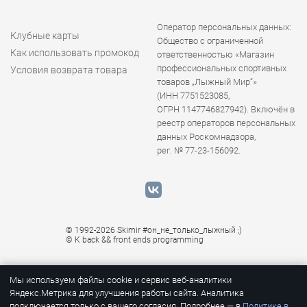
Оператор персональных данных:
Клубные карты
Общество с ограниченной
Как использовать промокод
ответственностью «Магазин
профессиональных спортивных
Условия возврата товара
товаров „Лыжный Мир“»
(ИНН 7751523085,
ОГРН 1147746827942). Включён в
реестр операторов персональных
данных Роскомнадзора,
рег. № 77-23-156092.
© 1992-2026 Skimir #он_не_только_лыжный ;)
© K
back && front ends programming
Мы используем файлы cookie и сервис веб-аналитики
Яндекс.Метрика для улучшения работы сайта. Аналитика
подключается только с вашего согласия. Подробнее — в
Политике в