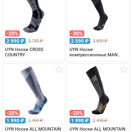
-20%
-30%
2 990
₽
2 590
₽
3 750
₽
3 690
₽
UYN Носки CROSS
UYN Носки
COUNTRY
компрессионные MAN
RACE SHAPE
-20%
-20%
1 990
₽
1 990
₽
2 490
₽
2 490
₽
UYN Носки ALL MOUNTAIN
UYN Носки ALL MOUNTAIN